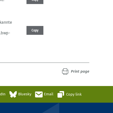
kannte
Copy
.bwp-
Print page
edIn
Bluesky
Email
Copy link