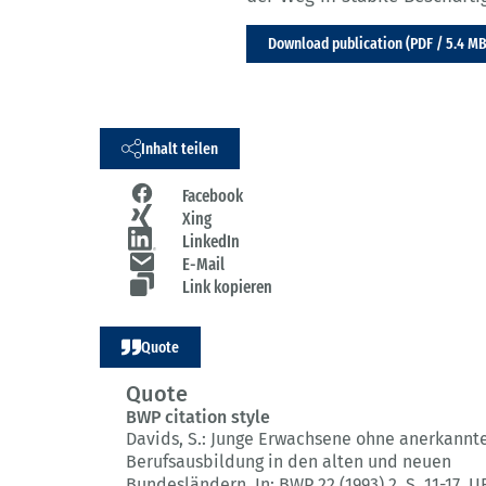
Download publication (PDF / 5.4 MB
Inhalt teilen
Facebook
Xing
LinkedIn
E-Mail
Link kopieren
Quote
Quote
BWP citation style
Davids, S.:
Junge Erwachsene ohne anerkannt
Berufsausbildung in den alten und neuen
Bundesländern.
In: BWP 22 (1993) 2
, S. 11-17.
UR