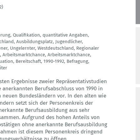
2)
erung
,
Qualifikation
,
quantitative Angaben
,
chland
,
Ausbildungsplatz
,
Jugendlicher
,
ener
,
Ungelernter
,
Westdeutschland
,
Regionaler
,
Arbeitsmarktchance
,
Arbeitsmarktchance
,
tuation
,
Bereitschaft
,
1990-1992
,
Befragung
,
iter
igsten Ergebnisse zweier Repräsentativstudien
 anerkannten Berufsabschluss von 1990 in
n neuen Bundesländern vor. In den alten wie
dern setzt sich der Personenkreis der
erkannte Berufsausbildung aus sehr
sammen. Aufgrund des hohen Anteils von
bstätigen ohne anerkannte Berufsausbildung
ahmen ist diesem Personenkreis dringend
gungsverhältnisse zu öffnen.