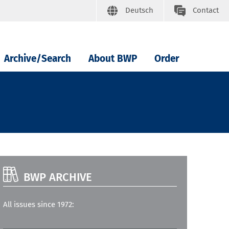
Deutsch
Contact
Archive/Search
About BWP
Order
BWP ARCHIVE
All issues since 1972: