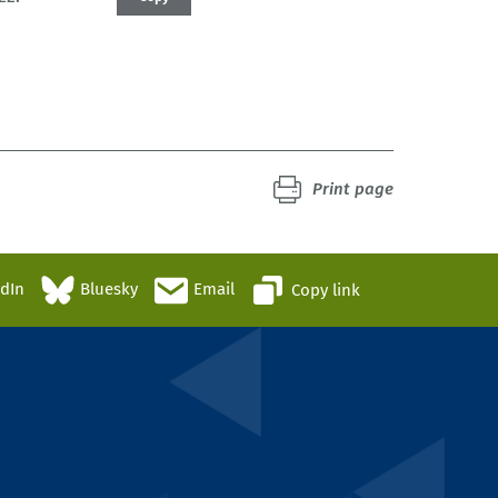
4
Print page
edIn
Bluesky
Email
Copy link