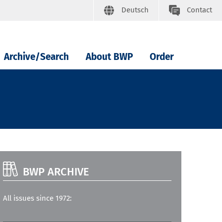
Deutsch
Contact
Archive/Search
About BWP
Order
BWP ARCHIVE
All issues since 1972: