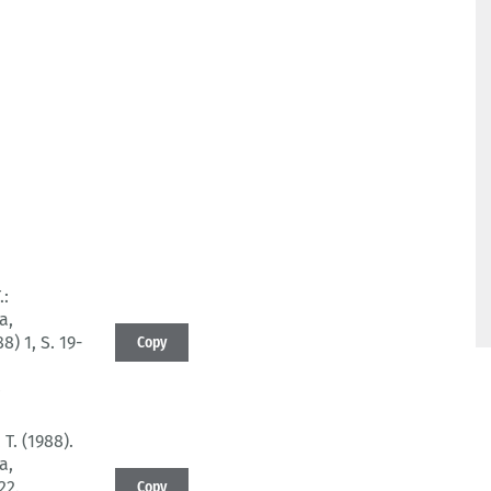
.:
a,
88) 1
, S. 19-
Copy
4
T. (1988).
a,
22.
Copy