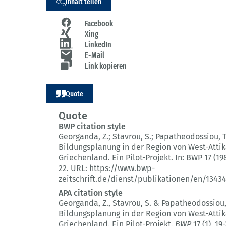
Inhalt teilen
Facebook
Xing
LinkedIn
E-Mail
Link kopieren
Quote
Quote
BWP citation style
Georganda, Z.; Stavrou, S.; Papatheodossiou, T
Bildungsplanung in der Region von West-Attik
Griechenland.
Ein Pilot-Projekt.
In: BWP 17 (19
22.
URL: https://www.bwp-
zeitschrift.de/dienst/publikationen/en/1343
APA citation style
Georganda, Z., Stavrou, S. & Papatheodossiou, 
Bildungsplanung in der Region von West-Attik
Griechenland.
Ein Pilot-Projekt.
BWP
17 (1)
, 19-