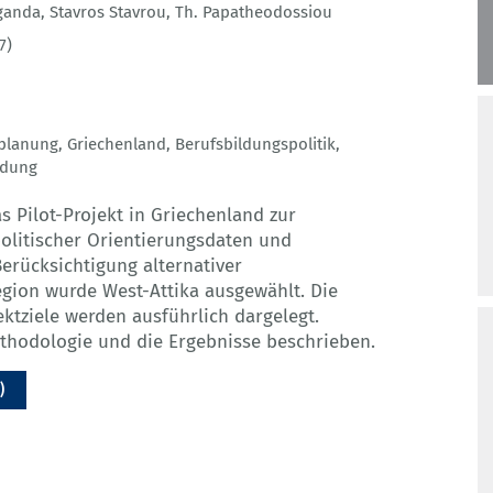
ganda
,
Stavros Stavrou
,
Th. Papatheodossiou
7)
planung
,
Griechenland
,
Berufsbildungspolitik
,
ldung
as Pilot-Projekt in Griechenland zur
olitischer Orientierungsdaten und
erücksichtigung alternativer
egion wurde West-Attika ausgewählt. Die
ktziele werden ausführlich dargelegt.
thodologie und die Ergebnisse beschrieben.
)