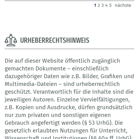
(current)
1
2
3
4
5
nächste
URHEBERRECHTSHINWEIS
Die auf dieser Website öffentlich zugänglich
gemachten Dokumente – einschließlich
dazugehöriger Daten wie z.B. Bilder, Grafiken und
Multimedia-Dateien – sind urheberrechtlich
geschützt. Verantwortlich für die Inhalte sind die
jeweiligen Autoren. Einzelne Vervielfältigungen,
z.B. Kopien und Ausdrucke, dürfen grundsätzlich
nur zum privaten und sonstigen eigenen
Gebrauch angefertigt werden (§ 53 UrhG). Die
gesetzlich erlaubten Nutzungen für Unterricht,
Wissenschaft und Institutionen (§§ 60a ff. UrhG),