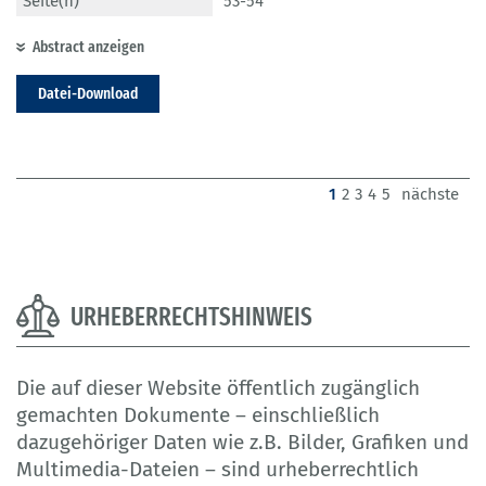
Seite(n)
53-54
Abstract anzeigen
Datei-Download
(current)
1
2
3
4
5
nächste
URHEBERRECHTSHINWEIS
Die auf dieser Website öffentlich zugänglich
gemachten Dokumente – einschließlich
dazugehöriger Daten wie z.B. Bilder, Grafiken und
Multimedia-Dateien – sind urheberrechtlich