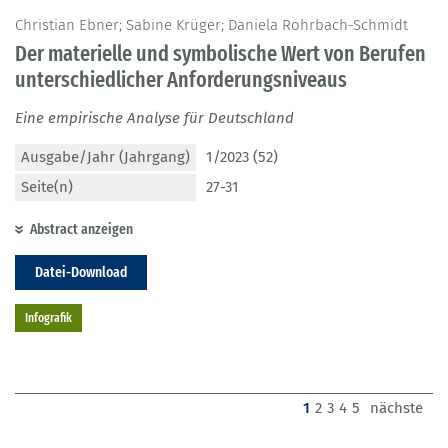
Christian Ebner; Sabine Krüger; Daniela Rohrbach-Schmidt
Der materielle und symbolische Wert von Berufen
unterschiedlicher Anforderungsniveaus
Eine empirische Analyse für Deutschland
Ausgabe/Jahr (Jahrgang)
1/2023 (52)
Seite(n)
27-31
Abstract anzeigen
Datei-Download
Infografik
(current)
1
2
3
4
5
nächste