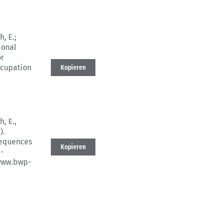
h, E.;
ional
r
ccupation
Kopieren
h, E.,
).
equences
Kopieren
-
www.bwp-