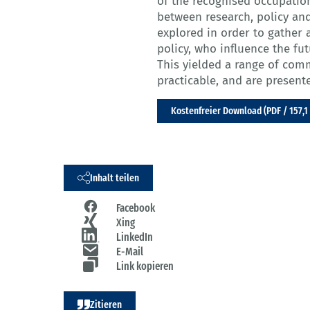
of the recognised occupati
between research, policy and
explored in order to gather 
policy, who influence the fu
This yielded a range of comm
practicable, and are presented
Kostenfreier Download (PDF / 157,1
Inhalt teilen
Facebook
Xing
LinkedIn
E-Mail
Link kopieren
Zitieren