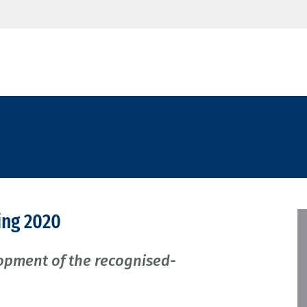
ing 2020
opment of the recognised-