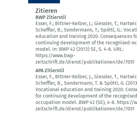
Zitieren
BWP Zitierstil
Esser, F.; Bittner-Kelber, J.; Giessler, T.; Hartwic
Scheffler, B.; Sondermann, T.; Spöttl, G.:
Vocat
education and training 2020.
Consequences fo
continuing development of the recognised-o
model.
In: BWP 42 (2013) SE
, S. 4-8.
URL:
https://www.bwp-
zeitschrift.de/dienst/publikationen/de/7051
APA Zitierstil
Esser, F., Bittner-Kelber, J., Giessler, T., Hartwic
Scheffler, B., Sondermann, T. & Spöttl, G. (2013
Vocational education and training 2020.
Cons
for continuing development of the recognised
occupation model.
BWP
42 (SE)
, 4-8.
https://
zeitschrift.de/dienst/publikationen/de/7051