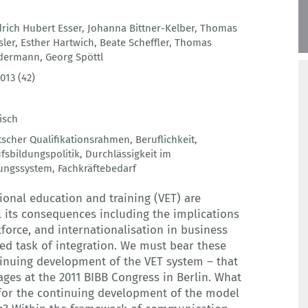
drich Hubert Esser
,
Johanna Bittner-Kelber
,
Thomas
sler
,
Esther Hartwich
,
Beate Scheffler
,
Thomas
dermann
,
Georg Spöttl
013 (42)
isch
scher Qualifikationsrahmen
,
Beruflichkeit
,
fsbildungspolitik
,
Durchlässigkeit im
dungssystem
,
Fachkräftebedarf
ional education and training (VET) are
 its consequences including the implications
kforce, and internationalisation in business
ed task of integration. We must bear these
tinuing development of the VET system – that
ges at the 2011 BIBB Congress in Berlin. What
s for the continuing development of the model