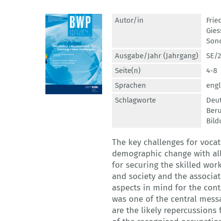
Autor/in
Frie
Gies
Son
Ausgabe/Jahr (Jahrgang)
SE/2
Seite(n)
4-8
Sprachen
engl
Schlagworte
Deut
Beru
Bil
The key challenges for vocat
demographic change with all
for securing the skilled wor
and society and the associat
aspects in mind for the con
was one of the central messa
are the likely repercussion