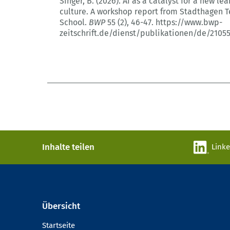
Singer, B. (2026).
AI as a catalyst for a new lea
culture.
A workshop report from Stadthagen T
School.
BWP
55 (2)
, 46-47.
https://www.bwp-
zeitschrift.de/dienst/publikationen/de/2105
Inhalte teilen
Link
Übersicht
Startseite