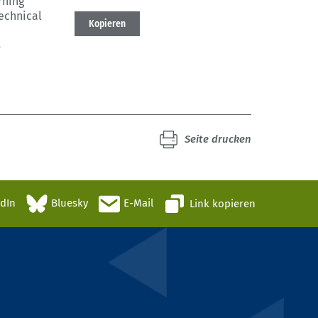
rning
echnical
Kopieren
5
Seite drucken
edIn
Bluesky
E-Mail
Link kopieren