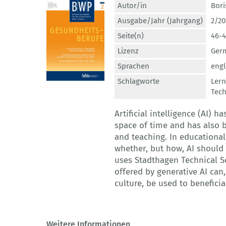
Autor/in
Bori
Ausgabe/Jahr (Jahrgang)
2/20
Seite(n)
46-4
Lizenz
Germ
Sprachen
engl
Schlagworte
Ler
Tech
Artificial intelligence (AI) h
space of time and has also 
and teaching. In educational
whether, but how, AI should 
uses Stadthagen Technical S
offered by generative AI can
culture, be used to beneficial
Weitere Informationen