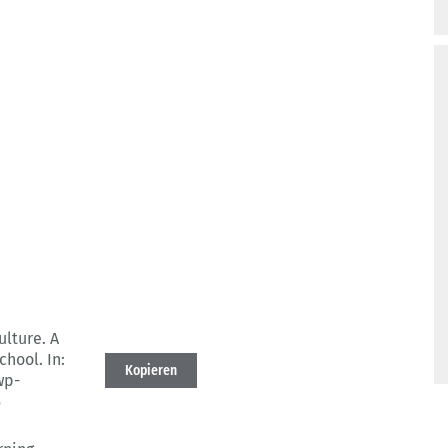
ulture.
A
chool.
In:
Kopieren
wp-
5