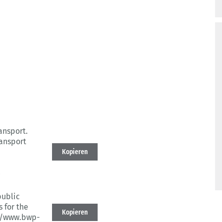
ransport.
ansport
Kopieren
8
public
 for the
Kopieren
//www.bwp-