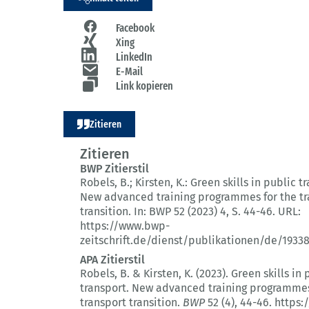
Facebook
Xing
LinkedIn
E-Mail
Link kopieren
Zitieren
Zitieren
BWP Zitierstil
Robels, B.; Kirsten, K.:
Green skills in public t
New advanced training programmes for the tr
transition.
In: BWP 52 (2023) 4
, S. 44-46.
URL:
https://www.bwp-
zeitschrift.de/dienst/publikationen/de/1933
APA Zitierstil
Robels, B. & Kirsten, K. (2023).
Green skills in 
transport.
New advanced training programmes
transport transition.
BWP
52 (4)
, 44-46.
https: