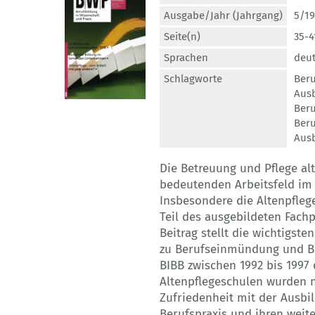
Ausgabe/Jahr (Jahrgang)
5/19
Seite(n)
35-4
Sprachen
deu
Schlagworte
Beru
Ausb
Beru
Ber
Aus
Die Betreuung und Pflege al
bedeutenden Arbeitsfeld im 
Insbesondere die Altenpflege
Teil des ausgebildeten Fachp
Beitrag stellt die wichtigst
zu Berufseinmündung und Ber
BIBB zwischen 1992 bis 1997
Altenpflegeschulen wurden n
Zufriedenheit mit der Ausbi
Berufspraxis und ihren weite