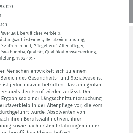
98 (27)
1
tsch
fsverlauf
,
beruflicher Verbleib
,
ildungszufriedenheit
,
Berufseinmündung
,
fszufriedenheit
,
Pflegeberuf
,
Altenpfleger
,
ufswahlmotiv
,
Qualität
,
Qualifikationsverwertung
,
bildung
,
1992-1997
ter Menschen entwickelt sich zu einem
Bereich des Gesundheits- und Sozialwesens.
 ist jedoch davon betroffen, dass ein großer
ersonals den Beruf wieder verlässt. Der
en Ergebnisse einer Längsschnittuntersuchung
ufsverbleib in der Altenpflege vor, die vom
 durchgeführt wurde. Absolventen von
ach ihren Berufswahlmotiven, ihrer
ldung sowie nach ersten Erfahrungen in der
ren beruflichen Plänen befragt.