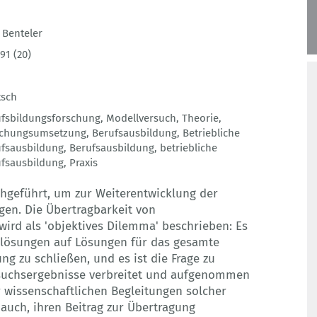
 Benteler
91 (20)
tsch
fsbildungsforschung
,
Modellversuch
,
Theorie
,
schungsumsetzung
,
Berufsausbildung
,
Betriebliche
fsausbildung
,
Berufsausbildung
,
betriebliche
fsausbildung
,
Praxis
hgeführt, um zur Weiterentwicklung der
gen. Die Übertragbarkeit von
ird als 'objektives Dilemma' beschrieben: Es
llösungen auf Lösungen für das gesamte
ng zu schließen, und es ist die Frage zu
suchsergebnisse verbreitet und aufgenommen
 wissenschaftlichen Begleitungen solcher
auch, ihren Beitrag zur Übertragung