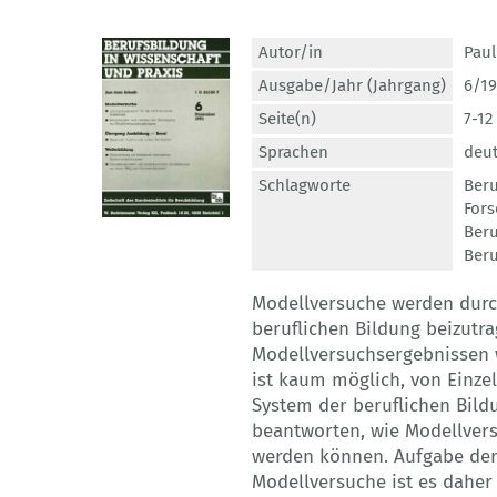
Autor/in
Paul
Ausgabe/Jahr (Jahrgang)
6/19
Seite(n)
7-12
Sprachen
deu
Schlagworte
Beru
For
Beru
Beru
Modellversuche werden durc
beruflichen Bildung beizutra
Modellversuchsergebnissen w
ist kaum möglich, von Einze
System der beruflichen Bildu
beantworten, wie Modellver
werden können. Aufgabe der
Modellversuche ist es daher 