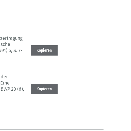
bertragung
ische
991) 6
, S. 7-
Kopieren
6
 der
Eine
BWP
20 (6)
,
Kopieren
6