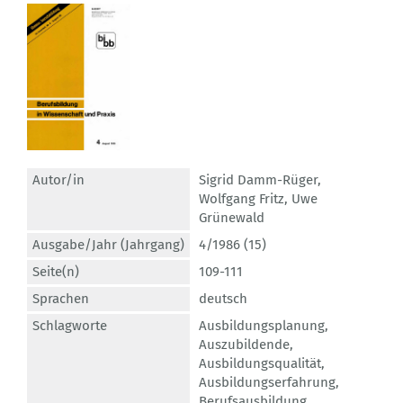
Autor/in
Sigrid Damm-Rüger
,
Wolfgang Fritz
,
Uwe
Grünewald
Ausgabe/Jahr (Jahrgang)
4/1986 (15)
Seite(n)
109-111
Sprachen
deutsch
Schlagworte
Ausbildungsplanung
,
Auszubildende
,
Ausbildungsqualität
,
Ausbildungserfahrung
,
Berufsausbildung
,