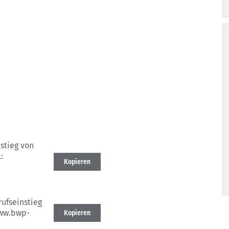
nstieg von
:
Kopieren
rufseinstieg
ww.bwp-
Kopieren