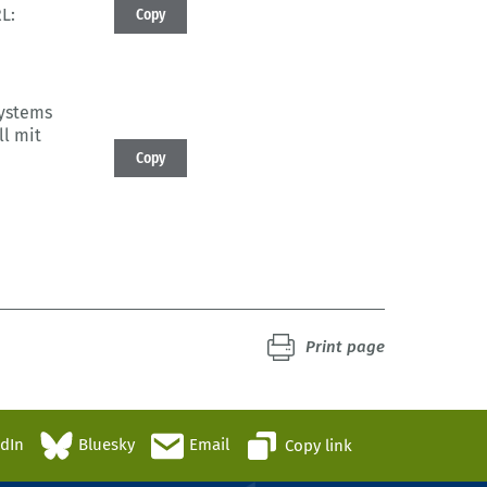
L:
Copy
ystems
ll mit
Copy
Print page
edIn
Bluesky
Email
Copy link