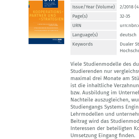
Issue/Year (Volume)
2/2018 (4
Page(s)
32-35
URN
urn:nbn:
Language(s)
deutsch
Keywords
Dualer S
Hochschu
Viele Studienmodelle des du
Studierenden nur vergleichs
maximal drei Monate am St
ist die inhaltliche Verzahnu
bzw. Ausbildung im Unterne
Nachteile auszugleichen, w
Studiengangs Systems Engine
Lehrmodellen und unterneh
Beitrag wird das Studienmode
Interessen der beteiligten 
Umsetzung Eingang finden.