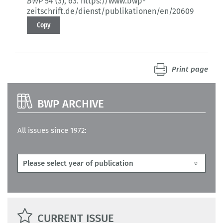
BWP
54 (3)
, 63.
https://www.bwp-
zeitschrift.de/dienst/publikationen/en/20609
Copy
Print page
BWP ARCHIVE
All issues since 1972:
CURRENT ISSUE