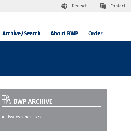
Deutsch
Contact
Archive/Search
About BWP
Order
BWP ARCHIVE
All issues since 1972: