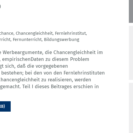
)
chance
,
Chancengleichheit
,
Fernlehrinstitut
,
rricht
,
Fernunterricht
,
Bildungswerbung
ie Werbeargumente, die Chancengleichheit im
n, empirischenDaten zu diesem Problem
igt sich, daß die vorgegebenen
bestehen; bei den von den Fernlehrinstituten
ancengleichheit zu realisieren, werden
emacht. Teil I dieses Beitrages erschien in
KB)