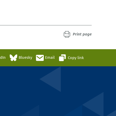
Print page
edIn
Bluesky
Email
Copy link