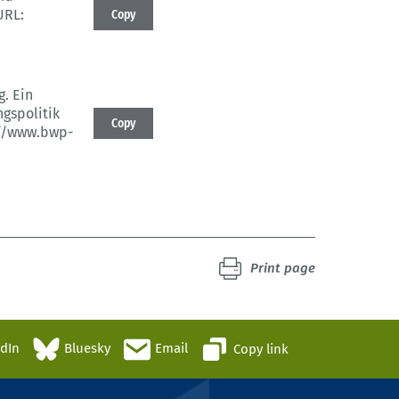
RL:
Copy
g.
Ein
gspolitik
Copy
//www.bwp-
Print page
edIn
Bluesky
Email
Copy link