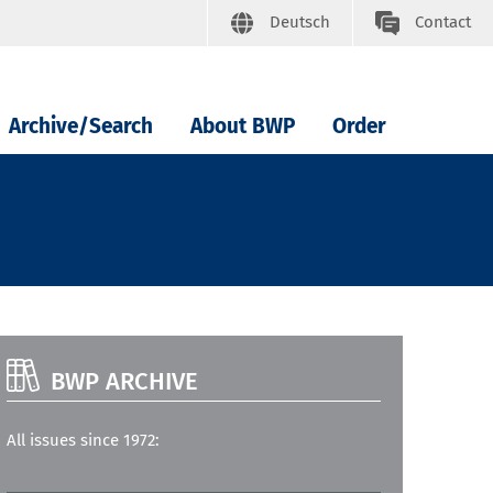
Deutsch
Contact
Archive/Search
About BWP
Order
BWP ARCHIVE
All issues since 1972: