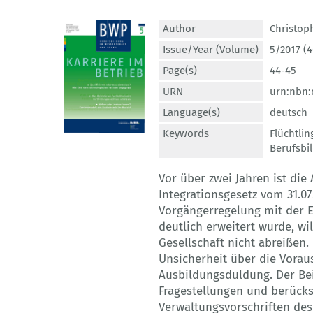
Author
Christop
Issue/Year (Volume)
5/2017 (4
Page(s)
44-45
URN
urn:nbn:
Language(s)
deutsch
Keywords
Flüchtlin
Berufsbi
Vor über zwei Jahren ist di
Integrationsgesetz vom 31.0
Vorgängerregelung mit der 
deutlich erweitert wurde, wil
Gesellschaft nicht abreißen. 
Unsicherheit über die Vorau
Ausbildungsduldung. Der Bei
Fragestellungen und berücks
Verwaltungsvorschriften de