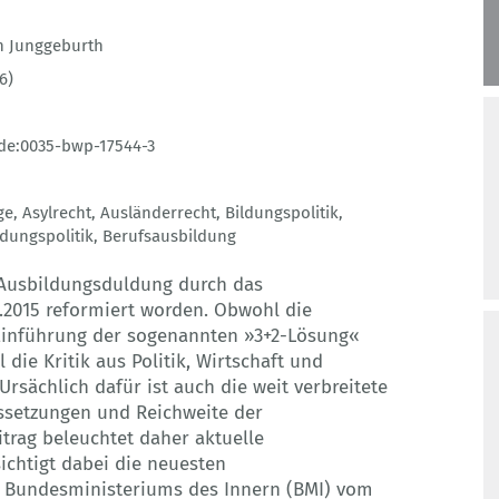
h Junggeburth
6)
de:0035-bwp-17544-3
ge
,
Asylrecht
,
Ausländerrecht
,
Bildungspolitik
,
ldungspolitik
,
Berufsausbildung
e Ausbildungsduldung durch das
7.2015 reformiert worden. Obwohl die
Einführung der sogenannten »3+2-Lösung«
l die Kritik aus Politik, Wirtschaft und
Ursächlich dafür ist auch die weit verbreitete
ssetzungen und Reichweite der
trag beleuchtet daher aktuelle
ichtigt dabei die neuesten
s Bundesministeriums des Innern (BMI) vom