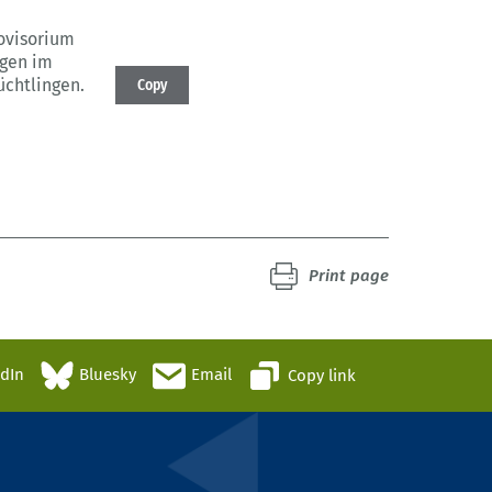
ovisorium
gen im
chtlingen.
Copy
Print page
edIn
Bluesky
Email
Copy link