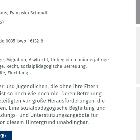
laus
,
Franziska Schmidt
5)
de:0035-bwp-16132-8
ge
,
Migration
,
Asylrecht
,
Unbegleitete minderjährige
ge
,
Recht
,
sozialpädagogische Betreuung
,
lfe
,
Flüchtling
er und Jugendlichen, die ohne ihre Eltern
st so hoch wie noch nie. Deren Betreuung
eteiligten vor große Herausforderungen, die
en. Eine sozialpädagogische Begleitung und
ildungs- und Unterstützungsangebote für
vor diesem Hintergrund unabdingbar.
 KB)