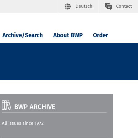
Deutsch
Contact
Archive/Search
About BWP
Order
BWP ARCHIVE
All issues since 1972: