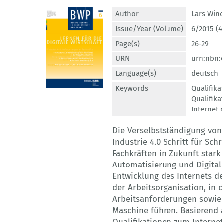
Author
Lars Win
Issue/Year (Volume)
6/2015 (4
Page(s)
26-29
URN
urn:nbn:
Language(s)
deutsch
Keywords
Qualifik
Qualifik
Internet 
Die Verselbstständigung von
Industrie 4.0 Schritt für Sch
Fachkräften in Zukunft stark
Automatisierung und Digitali
Entwicklung des Internets d
der Arbeitsorganisation, in
Arbeitsanforderungen sowie 
Maschine führen. Basierend
Qualifikationen zum Interne