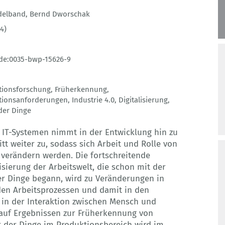
delband
,
Bernd Dworschak
4)
de:0035-bwp-15626-9
ationsforschung
,
Früherkennung
,
ationsanforderungen
,
Industrie 4.0
,
Digitalisierung
,
der Dinge
 IT-Systemen nimmt in der Entwicklung hin zu
ritt weiter zu, sodass sich Arbeit und Rolle von
 verändern werden. Die fortschreitende
sierung der Arbeitswelt, die schon mit der
er Dinge begann, wird zu Veränderungen in
 den Arbeitsprozessen und damit in den
in der Interaktion zwischen Mensch und
 auf Ergebnissen zur Früherkennung von
t der Dinge im Produktionsbereich wird im