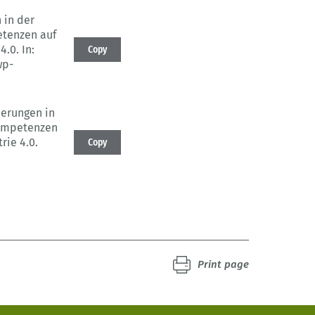
 in der
etenzen auf
4.0.
In:
Copy
wp-
erungen in
Kompetenzen
rie 4.0.
Copy
Print page