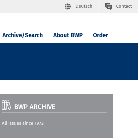
Deutsch
Contact
Archive/Search
About BWP
Order
BWP ARCHIVE
All issues since 1972: