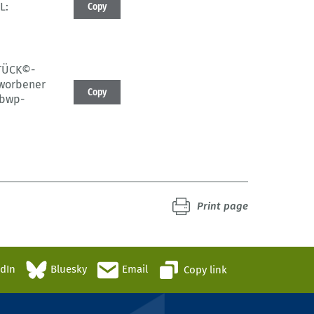
L:
Copy
TÜCK©-
rworbener
Copy
.bwp-
Print page
edIn
Bluesky
Email
Copy link