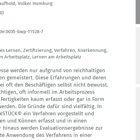
aufhold
,
Volker Homburg
0)
de:0035-bwp-11528-7
les Lernen
,
Zertifizierung
,
Verfahren
,
Anerkennung
,
m Arbeitsplatz
,
Lernen am Arbeitsplatz
zesse werden nur aufgrund von reichhaltigen
en gemeistert. Diese Erfahrungen und deren
i oft den Beschäftigen selbst nicht bewusst.
htigen, oft informell im Arbeitsprozess
ertigkeiten kaum erfasst oder gar in Form
rden. Die Gründe dafür sind vielfältig. In
NSTÜCK© ein Verfahren vorgestellt und
en und Können erfasst und in einen
r hinaus werden Evaluationsergebnisse zur
te Anwendung des Verfahrens in einer