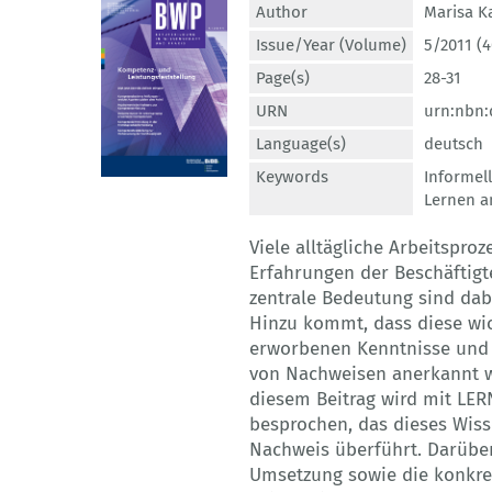
Author
Marisa K
Issue/Year (Volume)
5/2011 (4
Page(s)
28-31
URN
urn:nbn:
Language(s)
deutsch
Keywords
Informel
Lernen a
Viele alltägliche Arbeitspro
Erfahrungen der Beschäftigt
zentrale Bedeutung sind dabe
Hinzu kommt, dass diese wic
erworbenen Kenntnisse und F
von Nachweisen anerkannt we
diesem Beitrag wird mit LER
besprochen, das dieses Wiss
Nachweis überführt. Darübe
Umsetzung sowie die konkre