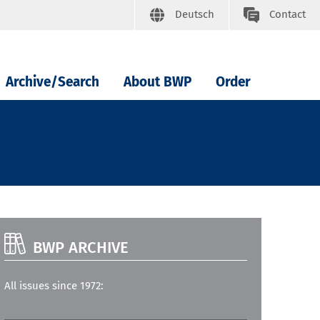
Deutsch
Contact
Archive/Search
About BWP
Order
BWP ARCHIVE
All issues since 1972: