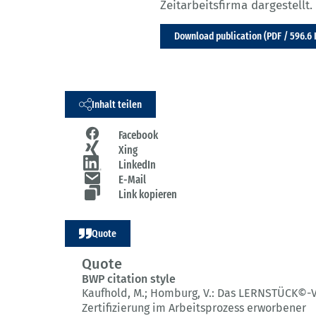
Zeitarbeitsfirma dargestellt.
Download publication (PDF / 596.6 
Inhalt teilen
Facebook
Xing
LinkedIn
E-Mail
Link kopieren
Quote
Quote
BWP citation style
Kaufhold, M.; Homburg, V.:
Das LERNSTÜCK©-V
Zertifizierung im Arbeitsprozess erworbener