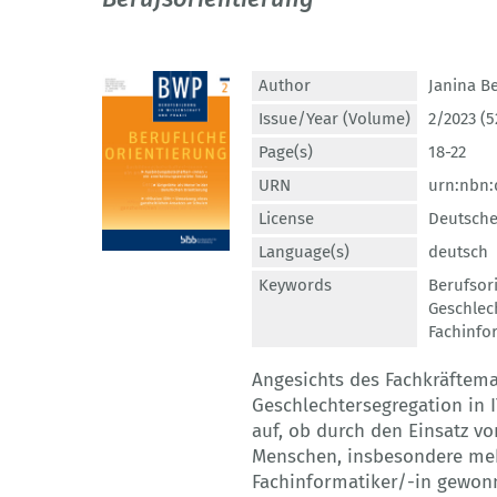
Author
Janina 
Issue/Year (Volume)
2/2023 (5
Page(s)
18-22
URN
urn:nbn:
License
Deutsche
Language(s)
deutsch
Keywords
Berufsor
Geschlec
Fachinfo
Angesichts des Fachkräftem
Geschlechtersegregation in I
auf, ob durch den Einsatz v
Menschen, insbesondere meh
Fachinformatiker/-in gewo