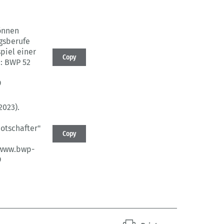
önnen
ngsberufe
piel einer
Copy
n: BWP 52
9
2023).
otschafter"
Copy
/www.bwp-
9