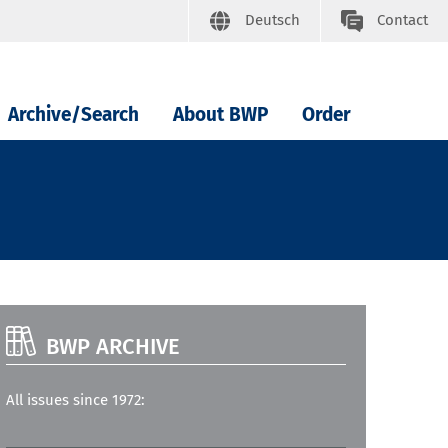
Deutsch
Contact
Archive/Search
About BWP
Order
BWP ARCHIVE
All issues since 1972: