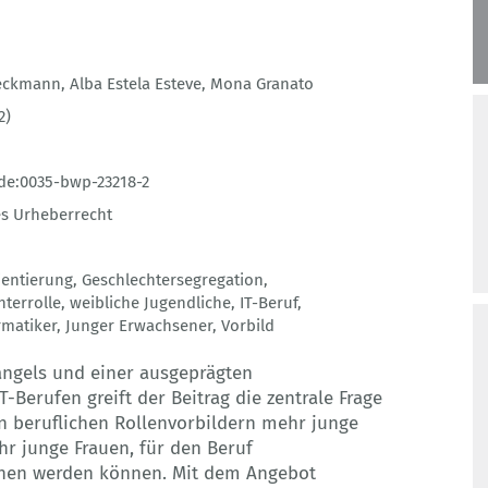
Beckmann
,
Alba Estela Esteve
,
Mona Granato
2)
de:0035-bwp-23218-2
s Urheberrecht
ientierung
,
Geschlechtersegregation
,
hterrolle
,
weibliche Jugendliche
,
IT-Beruf
,
rmatiker
,
Junger Erwachsener
,
Vorbild
angels und einer ausgeprägten
T-Berufen greift der Beitrag die zentrale Frage
on beruflichen Rollenvorbildern mehr junge
r junge Frauen, für den Beruf
nnen werden können. Mit dem Angebot