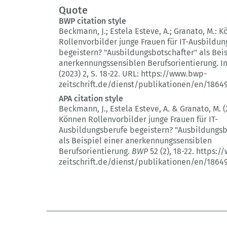
Quote
BWP citation style
Beckmann, J.; Estela Esteve, A.; Granato, M.:
K
Rollenvorbilder junge Frauen für IT-Ausbildu
begeistern?
"Ausbildungsbotschafter" als Beis
anerkennungssensiblen Berufsorientierung.
I
(2023) 2
, S. 18-22.
URL: https://www.bwp-
zeitschrift.de/dienst/publikationen/en/1864
APA citation style
Beckmann, J., Estela Esteve, A. & Granato, M. (
Können Rollenvorbilder junge Frauen für IT-
Ausbildungsberufe begeistern?
"Ausbildungsb
als Beispiel einer anerkennungssensiblen
Berufsorientierung.
BWP
52 (2)
, 18-22.
https:/
zeitschrift.de/dienst/publikationen/en/1864