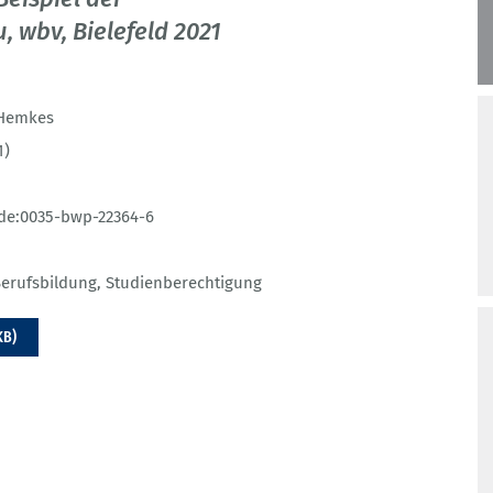
 wbv, Bielefeld 2021
 Hemkes
1)
de:0035-bwp-22364-6
erufsbildung
,
Studienberechtigung
KB)