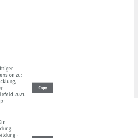
htiger
ension zu:
icklung,
er
Copy
efeld 2021.
wp-
Ein
ldung.
ildung -