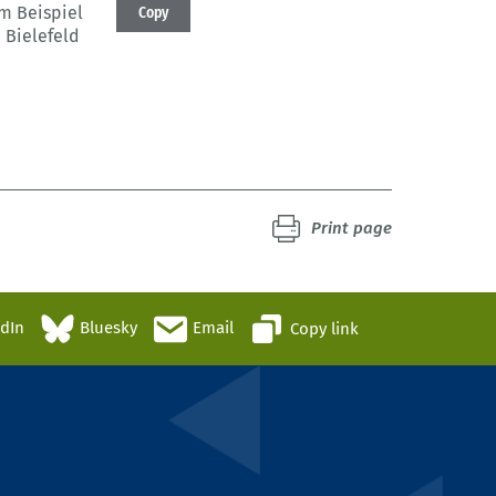
am Beispiel
Copy
 Bielefeld
Print page
edIn
Bluesky
Email
Copy link