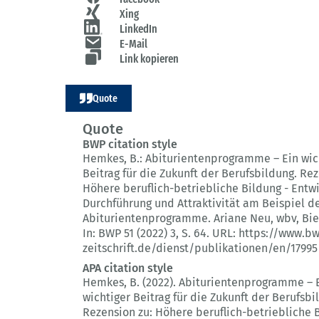
Xing
LinkedIn
E-Mail
Link kopieren
Quote
Quote
BWP citation style
Hemkes, B.:
Abiturientenprogramme – Ein wic
Beitrag für die Zukunft der Berufsbildung.
Rez
Höhere beruflich-betriebliche Bildung - Entw
Durchführung und Attraktivität am Beispiel d
Abiturientenprogramme. Ariane Neu, wbv, Biel
In: BWP 51 (2022) 3
, S. 64.
URL: https://www.b
zeitschrift.de/dienst/publikationen/en/17995
APA citation style
Hemkes, B. (2022).
Abiturientenprogramme – 
wichtiger Beitrag für die Zukunft der Berufsbi
Rezension zu: Höhere beruflich-betriebliche B