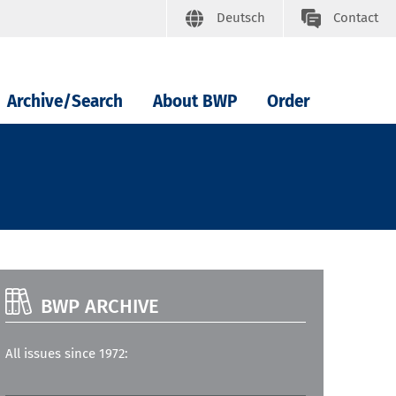
Deutsch
Contact
Archive/Search
About BWP
Order
BWP ARCHIVE
All issues since 1972: