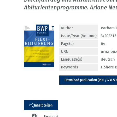
Abiturientenprogramme. Ariane Neu,
Author
Barbara
Issue/Year (Volume)
3/2022 (5
Page(s)
64
URN
urn:nbn:
Language(s)
deutsch
Keywords
Höhere B
Download publication (PDF / 431.5 
Inhalt teilen
Facebook