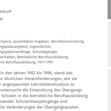
Althoff
8)
chance
,
quantitative Angaben
,
Berufseinmündung
,
ngsplatzangebot
,
Jugendlicher
,
ngsplatznachfrage
,
Schulabgänger
,
verhalten
,
Betriebliche Berufsausbildung
,
iche Berufsausbildung
,
1977-1997
in den Jahren 1982 bis 1986, stand das
or ähnlichen Herausforderungen, wie sie
r angespannten Lehrstellensituation zu
g untersucht die Entwicklung des Übergangs
Schulen in die betriebliche Berufsausbildung
sender Schulentlassjahrgänge und
. Die Veränderungen der Übergangsquoten