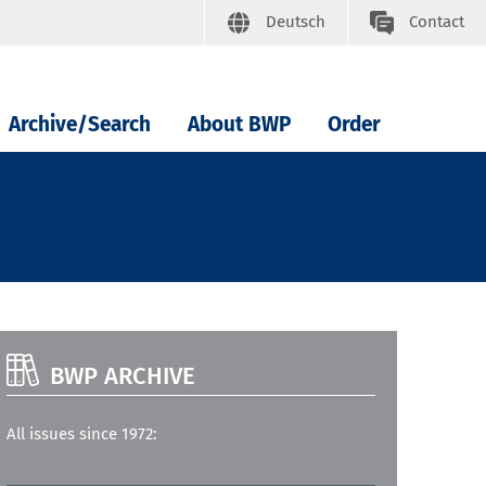
Deutsch
Contact
Archive/Search
About BWP
Order
BWP ARCHIVE
All issues since 1972: