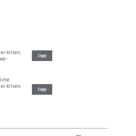
er Krisen.
Copy
bwp-
6
liche
er Krisen.
Copy
6