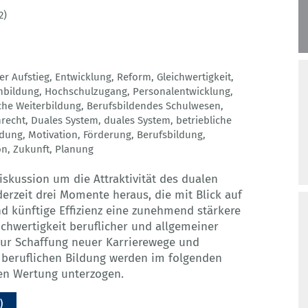
2)
er Aufstieg
,
Entwicklung
,
Reform
,
Gleichwertigkeit
,
nbildung
,
Hochschulzugang
,
Personalentwicklung
,
iche Weiterbildung
,
Berufsbildendes Schulwesen
,
recht
,
Duales System
,
duales System
,
betriebliche
ldung
,
Motivation
,
Förderung
,
Berufsbildung
,
on
,
Zukunft
,
Planung
iskussion um die Attraktivität des dualen
 derzeit drei Momente heraus, die mit Blick auf
 künftige Effizienz eine zunehmend stärkere
ichwertigkeit beruflicher und allgemeiner
zur Schaffung neuer Karrierewege und
 beruflichen Bildung werden im folgenden
gen Wertung unterzogen.
)