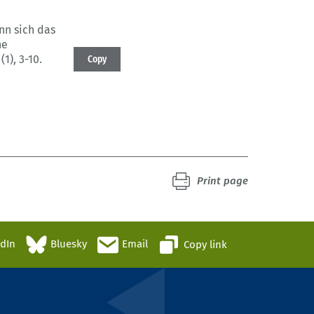
nn sich das
ne
(1)
, 3-10.
Copy
Print page
edIn
Bluesky
Email
Copy link