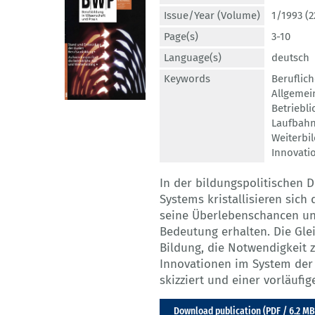
Issue/Year (Volume)
1/1993 (2
Page(s)
3-10
Language(s)
deutsch
Keywords
Beruflich
Allgemei
Betriebl
Laufbahn
Weiterbi
Innovati
In der bildungspolitischen D
Systems kristallisieren sich
seine Überlebenschancen und
Bedeutung erhalten. Die Gle
Bildung, die Notwendigkeit 
Innovationen im System der
skizziert und einer vorläufi
Download publication (PDF / 6.2 MB