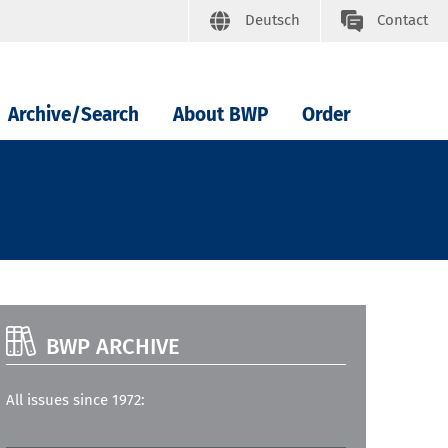
Deutsch
Contact
Archive/Search
About BWP
Order
BWP ARCHIVE
All issues since 1972: