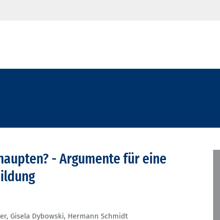
haupten? - Argumente für eine
ildung
er
,
Gisela Dybowski
,
Hermann Schmidt