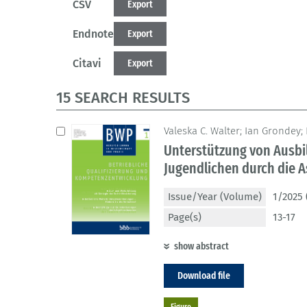
CSV
Export
Endnote
Export
Citavi
Export
15 SEARCH RESULTS
Valeska C. Walter; Ian Grondey
Unterstützung von Ausbi
Jugendlichen durch die A
Issue/Year (Volume)
1/2025 
Page(s)
13-17
show abstract
Download file
Figure