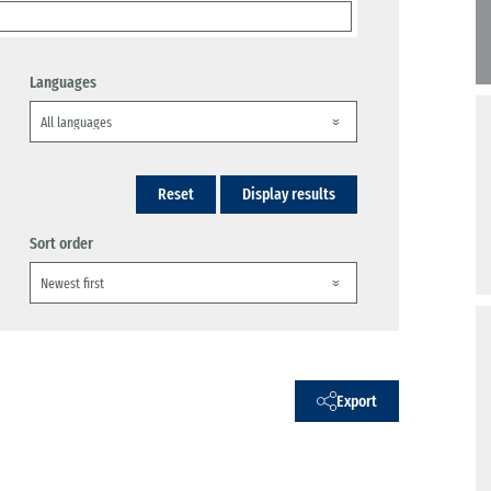
Languages
Reset
Display results
Sort order
Export