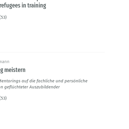
refugees in training
(53)
umann
ng meistern
entorings auf die fachliche und persönliche
on geflüchteter Auszubildender
(53)