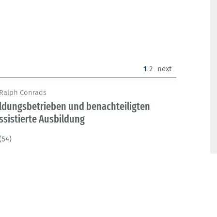
(current)
1
2
next
; Ralph Conrads
ldungsbetrieben und benachteiligten
ssistierte Ausbildung
(54)