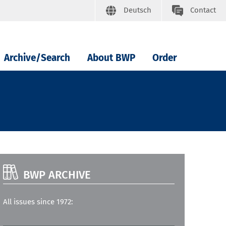
Deutsch
Contact
Archive/Search
About BWP
Order
BWP ARCHIVE
All issues since 1972: