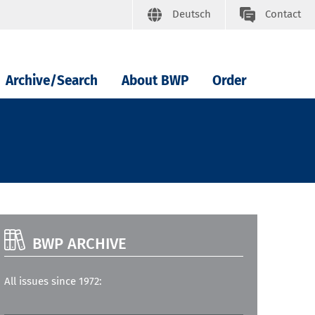
Deutsch
Contact
Archive/Search
About BWP
Order
BWP ARCHIVE
All issues since 1972: