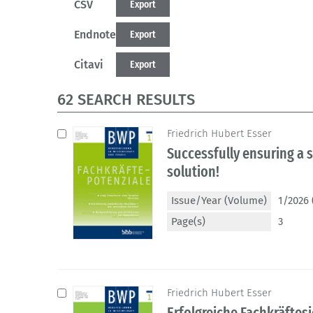
CSV
Export
Endnote
Export
Citavi
Export
62 SEARCH RESULTS
Friedrich Hubert Esser
Successfully ensuring a s
solution!
Issue/Year (Volume)
1/2026 
Page(s)
3
Friedrich Hubert Esser
Erfolgreiche Fachkräftesi