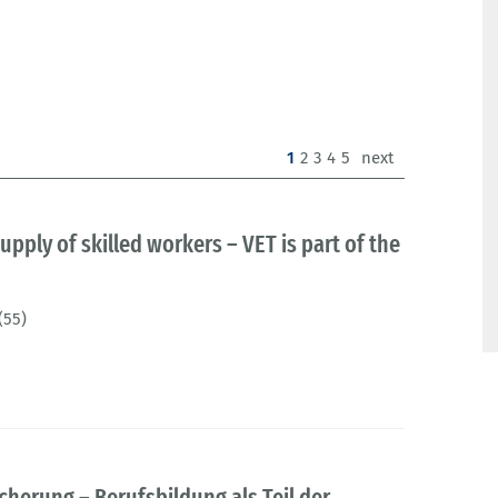
(current)
1
2
3
4
5
next
upply of skilled workers – VET is part of the
(55)
cherung – Berufsbildung als Teil der