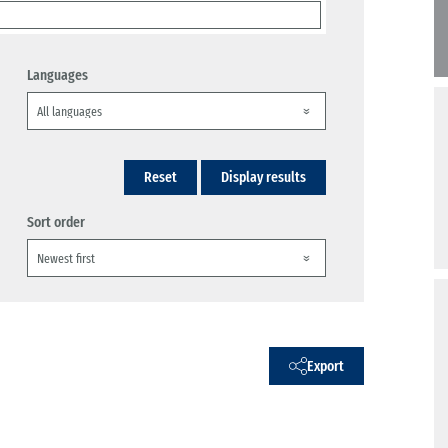
Languages
Reset
Display results
Sort order
Export