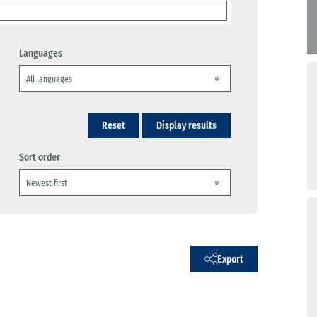
Languages
Reset
Display results
Sort order
Export