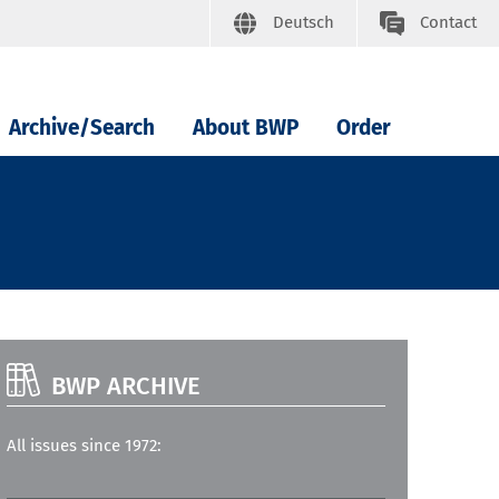
Deutsch
Contact
Archive/Search
About BWP
Order
BWP ARCHIVE
All issues since 1972: