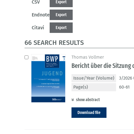
CSV
Export
Endnote
Export
Citavi
Export
66 SEARCH RESULTS
Thomas Vollmer
Bericht über die Sitzung
Issue/Year (Volume)
3/2026 
Page(s)
60-61
show abstract
Download file