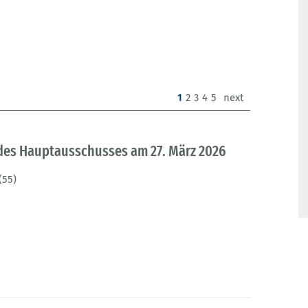
(current)
1
2
3
4
5
next
 des Hauptausschusses am 27. März 2026
(55)