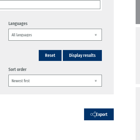
Languages
Reset
Display results
Sort order
Export