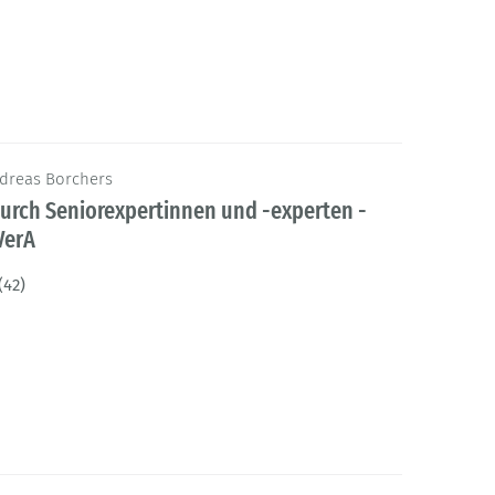
ndreas Borchers
urch Seniorexpertinnen und -experten -
VerA
(42)