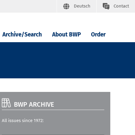
Deutsch
Contact
Archive/Search
About BWP
Order
BWP ARCHIVE
All issues since 1972: