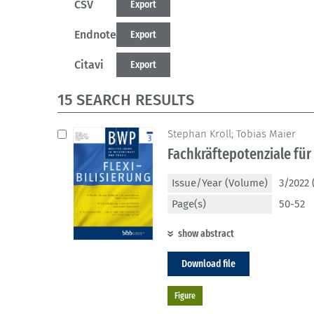
CSV
Export
Endnote
Export
Citavi
Export
15 SEARCH RESULTS
Stephan Kroll; Tobias Maier
Fachkräftepotenziale fü
Issue/Year (Volume)
3/2022 
Page(s)
50-52
show abstract
Download file
Figure