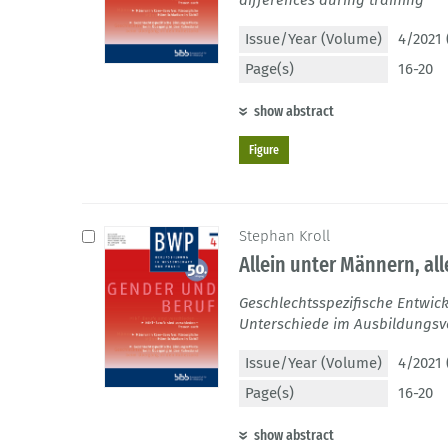
differences during training
Issue/Year (Volume)
4/2021 
Page(s)
16-20
show abstract
Figure
Stephan Kroll
Allein unter Männern, all
Geschlechtsspezifische Entwi
Unterschiede im Ausbildungsv
Issue/Year (Volume)
4/2021 
Page(s)
16-20
show abstract