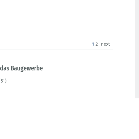
(current)
1
2
next
r das Baugewerbe
(51)