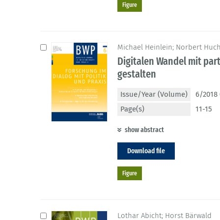
Figure
Michael Heinlein; Norbert Huchl
Digitalen Wandel mit par
gestalten
Issue/Year (Volume)
6/2018 
Page(s)
11-15
show abstract
Download file
Figure
Lothar Abicht; Horst Bärwald