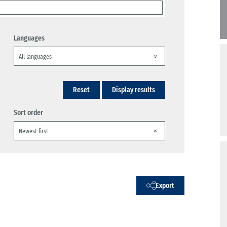
Languages
Reset
Display results
Sort order
Export