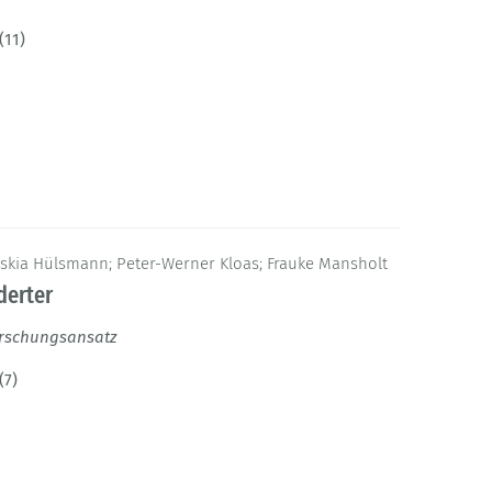
(11)
askia Hülsmann; Peter-Werner Kloas; Frauke Mansholt
derter
orschungsansatz
(7)