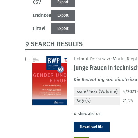
CSV
Export
Endnote
Export
Citavi
Export
9 SEARCH RESULTS
Helmut Dornmayr; Marlis Riepl
Junge Frauen in technis
Die Bedeutung von Kindheitsak
Issue/Year (Volume)
4/2021 
Page(s)
21-25
show abstract
Download file