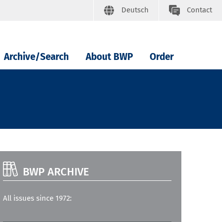
Deutsch
Contact
Archive/Search
About BWP
Order
BWP ARCHIVE
All issues since 1972: