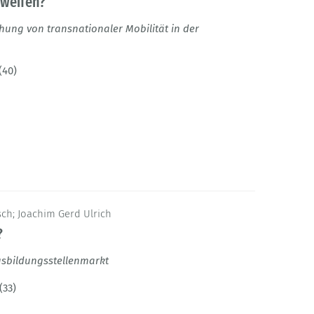
hweifen?
hung von transnationaler Mobilität in der
(40)
tsch; Joachim Gerd Ulrich
?
usbildungsstellenmarkt
(33)