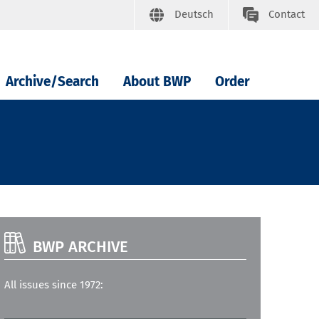
Deutsch
Contact
Archive/Search
About BWP
Order
BWP ARCHIVE
All issues since 1972: