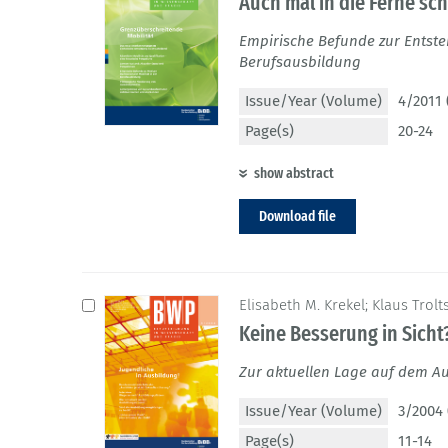
Auch mal in die Ferne sc
Empirische Befunde zur Entste
Berufsausbildung
Issue/Year (Volume)
4/2011 
Page(s)
20-24
show abstract
Download file
Elisabeth M. Krekel; Klaus Trol
Keine Besserung in Sicht
Zur aktuellen Lage auf dem A
Issue/Year (Volume)
3/2004 
Page(s)
11-14