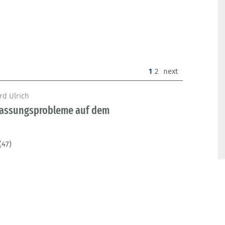
(current)
1
2
next
rd Ulrich
 Passungsprobleme auf dem
(47)