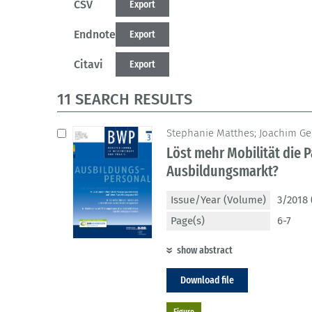
CSV
Export
Endnote
Export
Citavi
Export
11 SEARCH RESULTS
Stephanie Matthes; Joachim Ge
Löst mehr Mobilität die
Ausbildungsmarkt?
Issue/Year (Volume)
3/2018 
Page(s)
6-7
show abstract
Download file
Figure