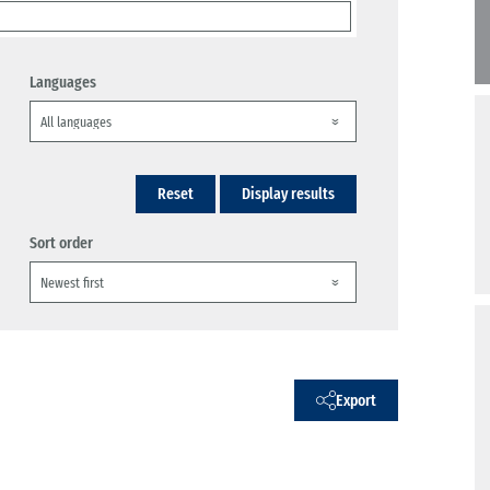
Languages
Reset
Display results
Sort order
Export