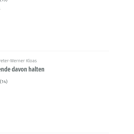
8
Peter-Werner Kloas
dende davon halten
(14)