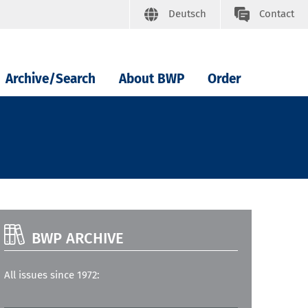
Deutsch
Contact
Archive/Search
About BWP
Order
BWP ARCHIVE
All issues since 1972: