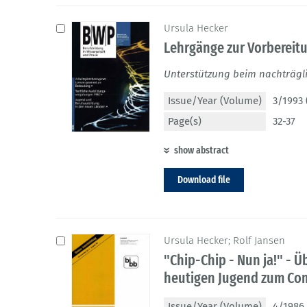
Ursula Hecker
Lehrgänge zur Vorbereit
Unterstützung beim nachträgl
Issue/Year (Volume)
3/1993 
Page(s)
32-37
show abstract
Download file
Ursula Hecker; Rolf Jansen
"Chip-Chip - Nun ja!" - 
heutigen Jugend zum Co
Issue/Year (Volume)
4/1986 