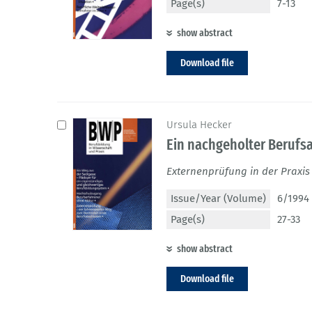
Page(s)
7-13
show abstract
Download file
Ursula Hecker
Ein nachgeholter Berufsa
Externenprüfung in der Praxis
Issue/Year (Volume)
6/1994 
Page(s)
27-33
show abstract
Download file