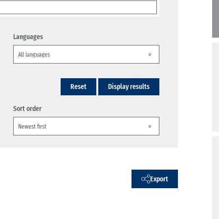
Languages
Reset
Display results
Sort order
Export