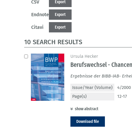
CSV
Export
Endnote
Export
Citavi
Export
10 SEARCH RESULTS
Ursula Hecker
Berufswechsel - Chancen
Ergebnisse der BIBB-IAB- Erh
Issue/Year (Volume)
4/2000 
Page(s)
12-17
show abstract
Download file