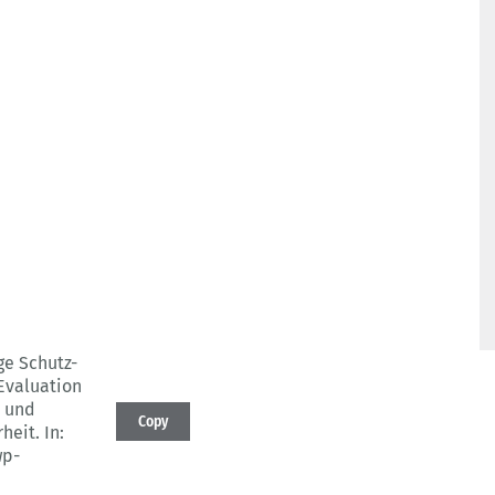
ge Schutz-
Evaluation
z und
Copy
heit.
In:
wp-