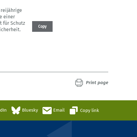
reijährige
e einer
t für Schutz
Copy
icherheit.
Print page
edIn
Bluesky
Email
Copy link