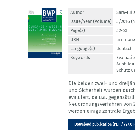
Author
Sara-Juli
Issue/Year (Volume)
5/2016 (4
Page(s)
52-53
URN
urn:nbn:
Language(s)
deutsch
Keywords
Evaluati
Ausbild
Schutz u
Die beiden zwei- und dreijä
und Sicherheit wurden durch
evaluiert, da u.a. gegensätz
Neuordnungsverfahren von 20
werden einige zentrale Erg
Download publication (PDF / 727.0 