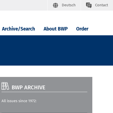
Deutsch
Contact
Archive/Search
About BWP
Order
BWP ARCHIVE
All issues since 1972: