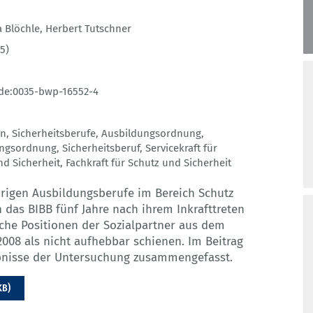
a Blöchle
,
Herbert Tutschner
5)
de:0035-bwp-16552-4
on
,
Sicherheitsberufe
,
Ausbildungsordnung
,
ungsordnung
,
Sicherheitsberuf
,
Servicekraft für
nd Sicherheit
,
Fachkraft für Schutz und Sicherheit
hrigen Ausbildungsberufe im Bereich Schutz
 das BIBB fünf Jahre nach ihrem Inkrafttreten
liche Positionen der Sozialpartner aus dem
08 als nicht aufhebbar schienen. Im Beitrag
ebnisse der Untersuchung zusammengefasst.
KB)