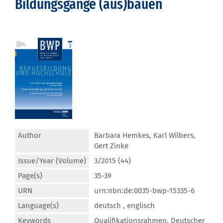
Bildungsgänge (aus)bauen
Author
Barbara Hemkes
,
Karl Wilbers
,
Gert Zinke
Issue/Year (Volume)
3/2015 (44)
Page(s)
35-39
URN
urn:nbn:de:0035-bwp-15335-6
Language(s)
deutsch ,
englisch
Keywords
Qualifikationsrahmen
,
Deutscher