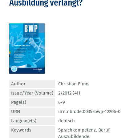
Ausbildung verlangt?
Author
Christian Efing
Issue/Year (Volume)
2/2012 (41)
Page(s)
6-9
URN
urn:nbn:de:0035-bwp-12206-0
Language(s)
deutsch
Keywords
Sprachkompetenz
,
Beruf
,
Auszubildende
,