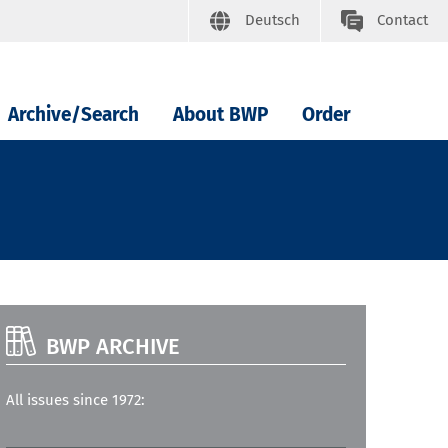
Deutsch
Contact
Archive/Search
About BWP
Order
BWP ARCHIVE
All issues since 1972: