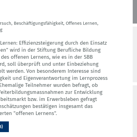
rsuch
,
Beschäftigungsfähigkeit
,
Offenes Lernen
,
ng
Lernen: Effizienzsteigerung durch den Einsatz
n" wird in der Stiftung Berufliche Bildung
z des offenen Lernens, wie es in der SBB
ird, soll überprüft und unter Einbeziehung
elt werden. Von besonderem Interesse sind
igkeit und Eigenverantwortung im Lernprozess
 Ehemalige Teilnehmer wurden befragt, ob
Weiterbildungsmassnahmen zur Entwicklung
beitsmarkt bzw. im Erwerbsleben gefragt
Einschätzungen bestätigen insgesamt das
erten "offenen Lernens".
B)