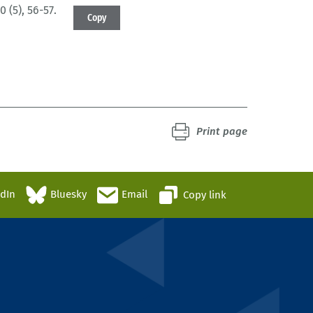
0 (5)
, 56-57.
Copy
Print page
edIn
Bluesky
Email
Copy link