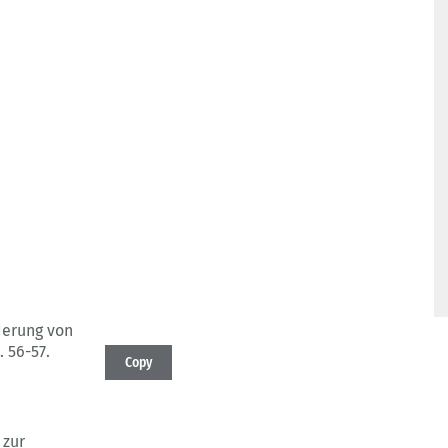
derung von
S. 56-57.
Copy
 zur