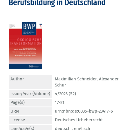
Berufsbildung in Deutschland
Author
Maximilian Schneider
,
Alexander
Schur
Issue/Year (Volume)
4/2023 (52)
Page(s)
17-21
URN
urn:nbn:de:0035-bwp-23417-6
License
Deutsches Urheberrecht
Language(s)
deutsch ,
englisch