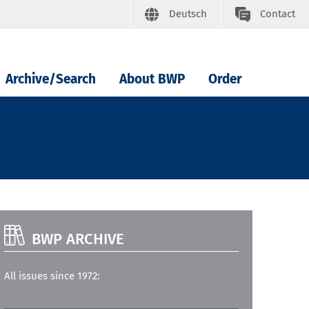
Deutsch
Contact
Archive/Search
About BWP
Order
BWP ARCHIVE
All issues since 1972: