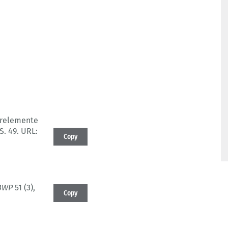
urelemente
 S. 49.
URL:
Copy
:
BWP
51 (3)
,
Copy