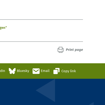
gen“
Print page
edIn
Bluesky
Email
Copy link