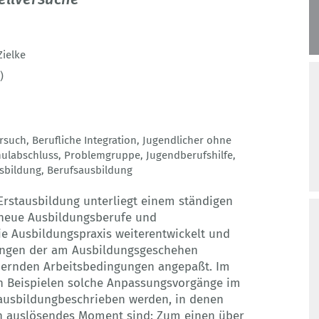
Zielke
)
rsuch
,
Berufliche Integration
,
Jugendlicher ohne
ulabschluss
,
Problemgruppe
,
Jugendberufshilfe
,
sbildung
,
Berufsausbildung
Erstausbildung unterliegt einem ständigen
neue Ausbildungsberufe und
e Ausbildungspraxis weiterentwickelt und
ungen der am Ausbildungsgeschehen
ndernden Arbeitsbedingungen angepaßt. Im
n Beispielen solche Anpassungsvorgänge im
tausbildungbeschrieben werden, in denen
n auslösendes Moment sind: Zum einen über