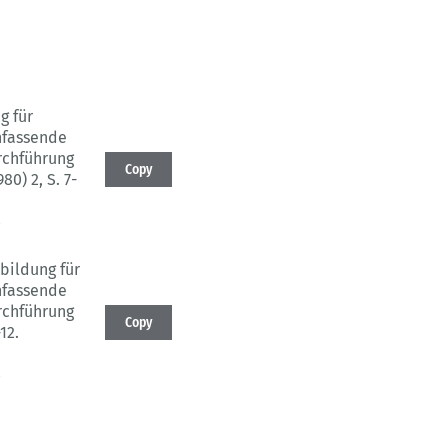
g für
fassende
rchführung
Copy
980) 2
, S. 7-
3
bildung für
fassende
rchführung
Copy
-12.
3