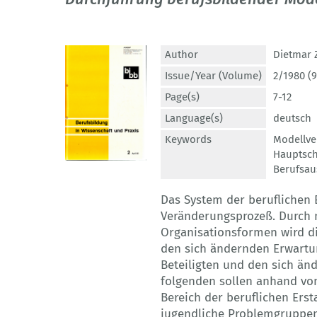
Author
Dietmar 
Issue/Year (Volume)
2/1980 (9
Page(s)
7-12
Language(s)
deutsch
Keywords
Modellve
Hauptsch
Berufsau
Das System der beruflichen 
Veränderungsprozeß. Durch 
Organisationsformen wird di
den sich ändernden Erwart
Beteiligten und den sich ä
folgenden sollen anhand vo
Bereich der beruflichen Ers
jugendliche Problemgruppe