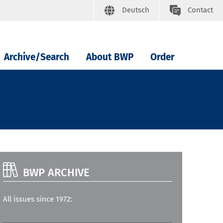
Deutsch
Contact
Archive/Search
About BWP
Order
BWP ARCHIVE
All issues since 1972: