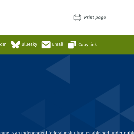
Print page
edIn
Bluesky
Email
Copy link
ining is an independent federal institution established under publi