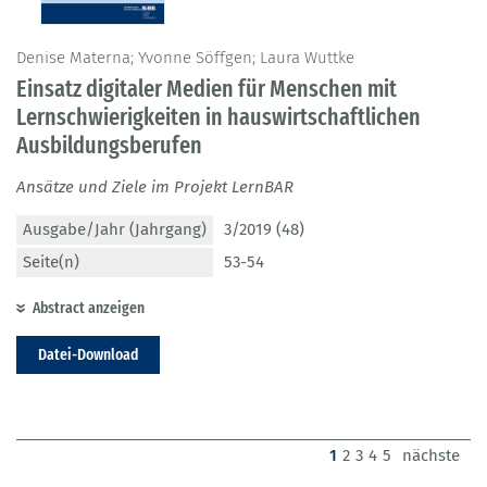
Denise Materna; Yvonne Söffgen; Laura Wuttke
Einsatz digitaler Medien für Menschen mit
Lernschwierigkeiten in hauswirtschaftlichen
Ausbildungsberufen
Ansätze und Ziele im Projekt LernBAR
Ausgabe/Jahr (Jahrgang)
3/2019 (48)
Seite(n)
53-54
Abstract anzeigen
Datei-Download
(current)
1
2
3
4
5
nächste