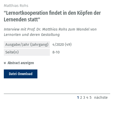
Matthias Rohs
"Lernortkooperation findet in den Köpfen der
Lernenden statt"
Interview mit Prof. Dr. Matthias Rohs zum Wandel von
Lernorten und deren Gestaltung
Ausgabe/Jahr (Jahrgang)
4/2020 (49)
Seite(n)
8-10
Abstract anzeigen
Datei-Download
(current)
1
2
3
4
5
nächste