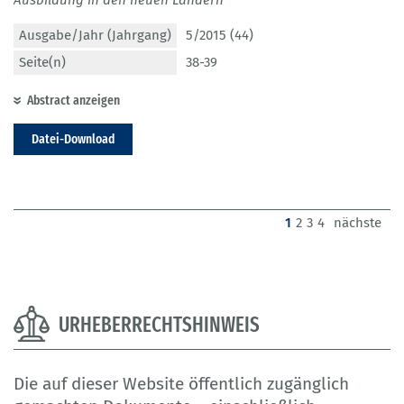
Ausgabe/Jahr (Jahrgang)
5/2015 (44)
Seite(n)
38-39
Abstract anzeigen
Datei-Download
(current)
1
2
3
4
nächste
URHEBERRECHTSHINWEIS
Die auf dieser Website öffentlich zugänglich