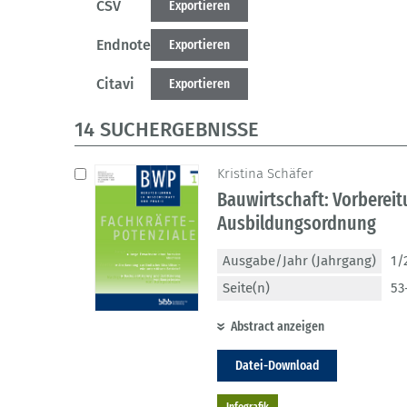
CSV
Exportieren
Endnote
Exportieren
Citavi
Exportieren
14 SUCHERGEBNISSE
Kristina Schäfer
Bauwirtschaft: Vorberei
Ausbildungsordnung
Ausgabe/Jahr (Jahrgang)
1/
Seite(n)
53
Abstract anzeigen
Datei-Download
Infografik