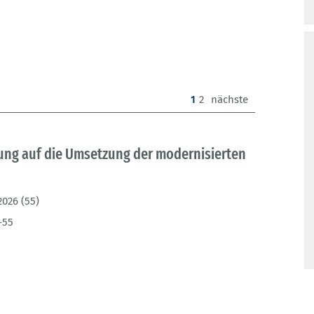
(current)
1
2
nächste
tung auf die Umsetzung der modernisierten
2026 (55)
-55