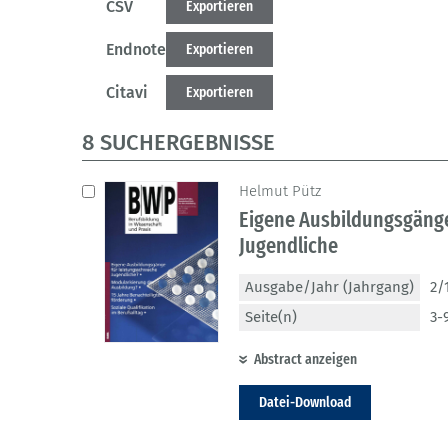
CSV
Exportieren
Endnote
Exportieren
Citavi
Exportieren
8 SUCHERGEBNISSE
Helmut Pütz
Eigene Ausbildungsgäng
Jugendliche
Ausgabe/Jahr (Jahrgang)
2/
Seite(n)
3-
Abstract anzeigen
Datei-Download