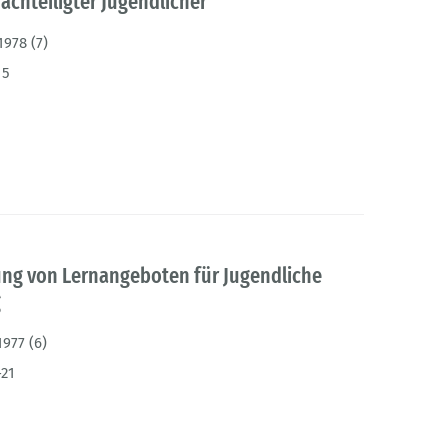
chteiligter Jugendlicher
1978 (7)
15
ng von Lernangeboten für Jugendliche
g
1977 (6)
-21