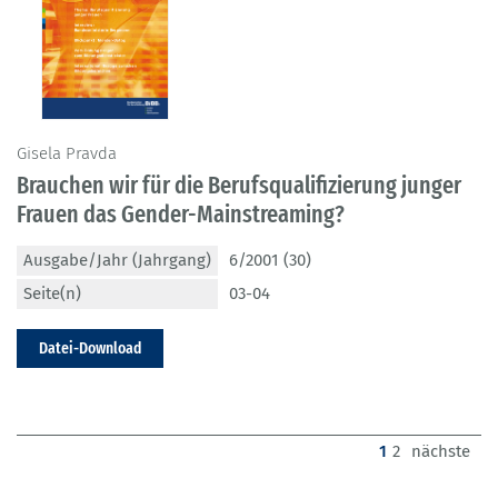
Gisela Pravda
Brauchen wir für die Berufsqualifizierung junger
Frauen das Gender-Mainstreaming?
Ausgabe/Jahr (Jahrgang)
6/2001 (30)
Seite(n)
03-04
Datei-Download
(current)
1
2
nächste