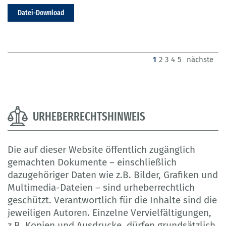
Datei-Download
(current)
1
2
3
4
5
nächste
URHEBERRECHTSHINWEIS
Die auf dieser Website öffentlich zugänglich
gemachten Dokumente – einschließlich
dazugehöriger Daten wie z.B. Bilder, Grafiken und
Multimedia-Dateien – sind urheberrechtlich
geschützt. Verantwortlich für die Inhalte sind die
jeweiligen Autoren. Einzelne Vervielfältigungen,
z.B. Kopien und Ausdrucke, dürfen grundsätzlich