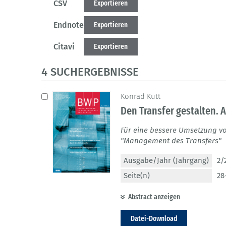
CSV
Exportieren
Endnote
Exportieren
Citavi
Exportieren
4 SUCHERGEBNISSE
Konrad Kutt
Den Transfer gestalten. 
Für eine bessere Umsetzung v
"Management des Transfers"
Ausgabe/Jahr (Jahrgang)
2/
Seite(n)
28
Abstract anzeigen
Datei-Download