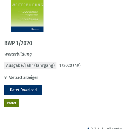
BWP 1/2020
Weiterbildung
Ausgabe/Jahr (Jahrgang)
1/2020 (49)
Abstract anzeigen
Datei-Download
Poster
(current)
1
2
3
4
5
nächste