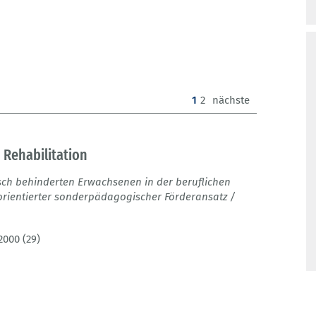
(current)
1
2
nächste
 Rehabilitation
isch behinderten Erwachsenen in der beruflichen
orientierter sonderpädagogischer Förderansatz /
2000 (29)