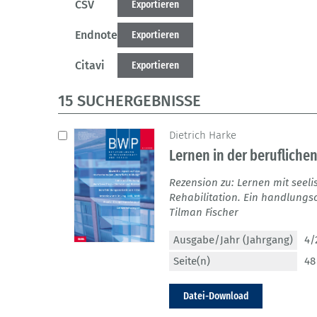
CSV
Exportieren
Endnote
Exportieren
Citavi
Exportieren
15 SUCHERGEBNISSE
Dietrich Harke
Lernen in der beruflichen
Rezension zu: Lernen mit seel
Rehabilitation. Ein handlungs
Tilman Fischer
Ausgabe/Jahr (Jahrgang)
4/
Seite(n)
48
Datei-Download