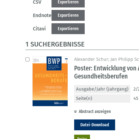
CSV
Exportieren
Endnote
Exportieren
Citavi
Exportieren
1 SUCHERGEBNISSE
Alexander Schur; Jan Philipp S
Poster: Entwicklung von 
Gesundheitsberufen
Ausgabe/Jahr (Jahrgang)
2/
Seite(n)
45
Abstract anzeigen
Datei-Download
Poster