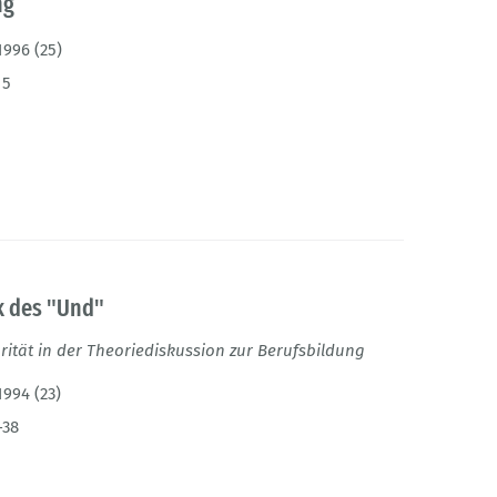
ng
1996 (25)
15
k des "Und"
ität in der Theoriediskussion zur Berufsbildung
1994 (23)
-38