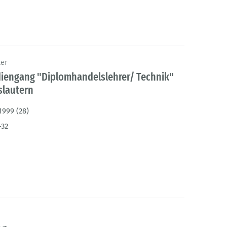
ler
udiengang "Diplomhandelslehrer/ Technik"
slautern
1999 (28)
-32