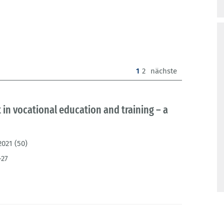
(current)
1
2
nächste
 in vocational education and training – a
2021 (50)
-27