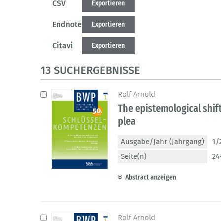
CSV
Exportieren
Endnote
Exportieren
Citavi
Exportieren
13 SUCHERGEBNISSE
Rolf Arnold
The epistemological shift
plea
Ausgabe/Jahr (Jahrgang)
1/
Seite(n)
24
Abstract anzeigen
Rolf Arnold